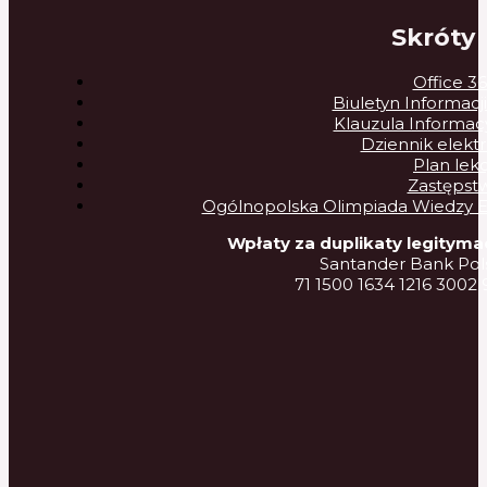
Skróty
Office 3
Biuletyn Informacji
Klauzula Informa
Dziennik elekt
Plan lekc
Zastępst
Ogólnopolska Olimpiada Wiedzy Ele
Wpłaty za duplikaty legitymac
Santander Bank Pols
71 1500 1634 1216 3002