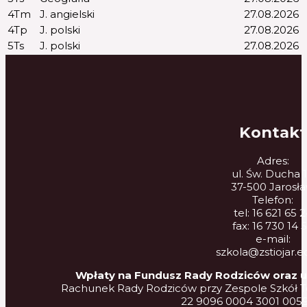
4Tm
J. angielski
27.08.2026
4Tp
J. polski
27.08.2026
5Ts
J. polski
27.08.2026
Kontakt
Adres:
ul. Św. Ducha 
37-500 Jarosł
Telefon:
tel: 16 621 65 
fax: 16 730 14 
e-mail:
szkola@zstiojar.e
Wpłaty na Fundusz Rady Rodziców oraz 
Rachunek Rady Rodziców przy Zespole Szkół T
22 9096 0004 3001 005