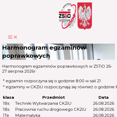
Przejdź
do
treści
Harmonogram egzaminów
poprawkowych
Harmonogram egzaminów poprawkowych w ZSTiO 26-
27 sierpnia 2026r
* egzamin rozpoczyna się o godzinie 8:00 w sali 21
* egzaminy w CKZiU rozpoczynają się również o godzinie 
klasa
Przedmiot
Data
1Bs
Techniki Wytwarzania CKZiU
26.08.2026
1Bs
Pracownia ruchu drogowego CKZiU
26.08.2026
1Te
Matematyka
26.08.2026