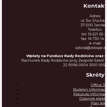
Kontakt
Adres:
ul. Św. Ducha 
37-500 Jarosł
Telefon:
tel: 16 621 65 
fax: 16 730 14 
e-mail:
szkola@zstiojar.e
Wpłaty na Fundusz Rady Rodziców oraz 
Rachunek Rady Rodziców przy Zespole Szkół T
22 9096 0004 3001 005
Skróty
Office 3
Biuletyn Informacji
Klauzula Informa
Dziennik elekt
Plan lekc