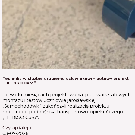
Technika w służbie drugiemu człowiekowi – gotowy projekt
„LIFT&GO Care”
Po wielu miesiącach projektowania, prac warsztatowych,
montażu i testów uczniowie jarosławskiej
„Samochodówki” zakończyli realizację projektu
mobilnego podnośnika transportowo-opiekuńczego
„LIFT&GO Care”.
Czytaj dalej »
03-07-2026